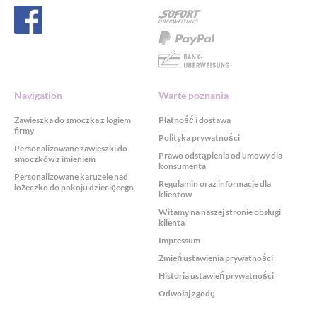
Navigation
Warte poznania
Zawieszka do smoczka z logiem
Płatność i dostawa
firmy
Polityka prywatności
Personalizowane zawieszki do
Prawo odstąpienia od umowy dla
smoczków z imieniem
konsumenta
Personalizowane karuzele nad
Regulamin oraz informacje dla
łóżeczko do pokoju dziecięcego
klientów
Witamy na naszej stronie obsługi
klienta
Impressum
Zmień ustawienia prywatności
Historia ustawień prywatności
Odwołaj zgodę