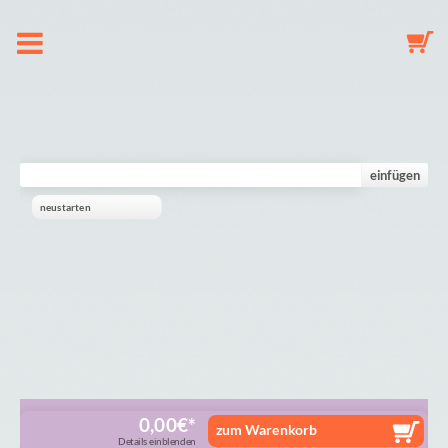
O nas
Zawieszka do smoczka
einfügen
neustarten
Breloczek do kluczy
Karuzela
Galeria
Koszyk
0,00
€
zum Warenkorb
Details einblenden