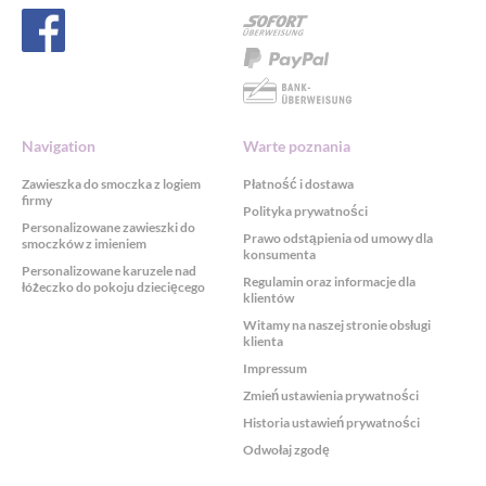
Navigation
Warte poznania
Zawieszka do smoczka z logiem
Płatność i dostawa
firmy
Polityka prywatności
Personalizowane zawieszki do
Prawo odstąpienia od umowy dla
smoczków z imieniem
konsumenta
Personalizowane karuzele nad
Regulamin oraz informacje dla
łóżeczko do pokoju dziecięcego
klientów
Witamy na naszej stronie obsługi
klienta
Impressum
Zmień ustawienia prywatności
Historia ustawień prywatności
Odwołaj zgodę