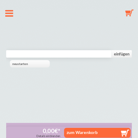
O nas
Zawieszka do smoczka
einfügen
neustarten
Breloczek do kluczy
Karuzela
Galeria
Koszyk
0,00
€
zum Warenkorb
Details einblenden