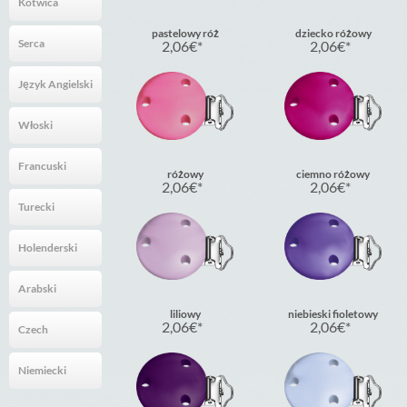
Kotwica
pastelowy róż
dziecko różowy
Serca
2,06
€
2,06
€
Język Angielski
Włoski
Francuski
różowy
ciemno różowy
2,06
€
2,06
€
Turecki
Holenderski
Arabski
liliowy
niebieski fioletowy
2,06
€
2,06
€
Czech
Niemiecki