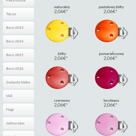
Piłka Nożna
naturalny
pastelowy żółty
2,06
€
2,06
€
Tęcza
Born 2023
Born 2024
żółty
pomarańczowy
Born 2025
2,06
€
2,06
€
Born 2026
Gwiazdy Niebo
Miś
czerwony
bordeaux
2,06
€
2,06
€
Flagi
Jednorożec