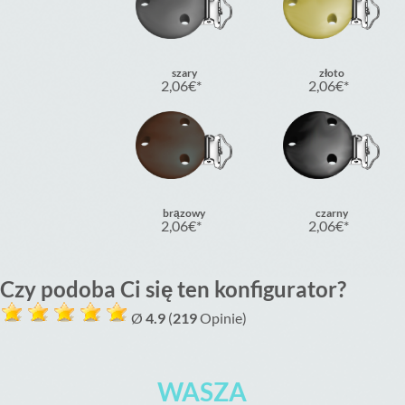
szary
złoto
2,06
€
2,06
€
brązowy
czarny
2,06
€
2,06
€
Czy podoba Ci się ten konfigurator?
Ø
4.9
(
219
Opinie)
WASZA