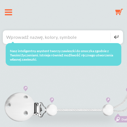
O nas
Zawieszka do smoczka
Nasz inteligentny asystent tworzy zawieszki do smoczka zgodnie z
uruchomić ponownie
Oto jak to działa
Twoimi życzeniami. Istnieje również możliwość ręcznego utworzenia
własnej zawieszki.
Breloczek do kluczy
Karuzela
Galeria
Koszyk