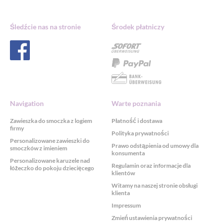
Śledźcie nas na stronie
Środek płatniczy
Navigation
Warte poznania
Zawieszka do smoczka z logiem
Płatność i dostawa
firmy
Polityka prywatności
Personalizowane zawieszki do
Prawo odstąpienia od umowy dla
smoczków z imieniem
konsumenta
Personalizowane karuzele nad
Regulamin oraz informacje dla
łóżeczko do pokoju dziecięcego
klientów
Witamy na naszej stronie obsługi
klienta
Impressum
Zmień ustawienia prywatności