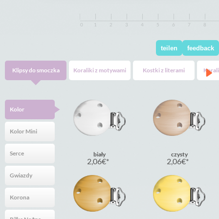
0
0
1
1
2
2
3
3
4
4
5
5
6
6
7
7
8
8
teilen
feedback
Klipsy do smoczka
Koraliki z motywami
Kostki z literami
Koral
Kolor
Kolor Mini
Serce
biały
czysty
2,06
€
2,06
€
Gwiazdy
Korona