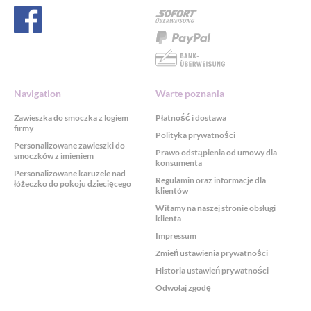
Navigation
Warte poznania
Zawieszka do smoczka z logiem
Płatność i dostawa
firmy
Polityka prywatności
Personalizowane zawieszki do
Prawo odstąpienia od umowy dla
smoczków z imieniem
konsumenta
Personalizowane karuzele nad
Regulamin oraz informacje dla
łóżeczko do pokoju dziecięcego
klientów
Witamy na naszej stronie obsługi
klienta
Impressum
Zmień ustawienia prywatności
Historia ustawień prywatności
Odwołaj zgodę