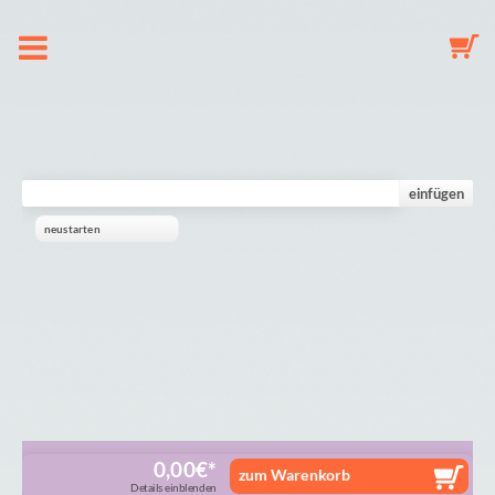
O nas
Zawieszka do smoczka
einfügen
neustarten
Breloczek do kluczy
Karuzela
Galeria
Koszyk
0,00
€
zum Warenkorb
Details einblenden