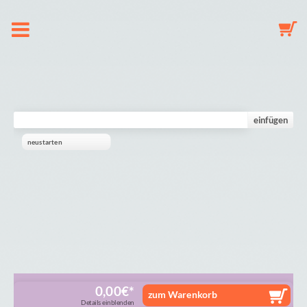
O nas
Zawieszka do smoczka
einfügen
neustarten
Breloczek do kluczy
Karuzela
Galeria
Koszyk
0,00
€
zum Warenkorb
Details einblenden