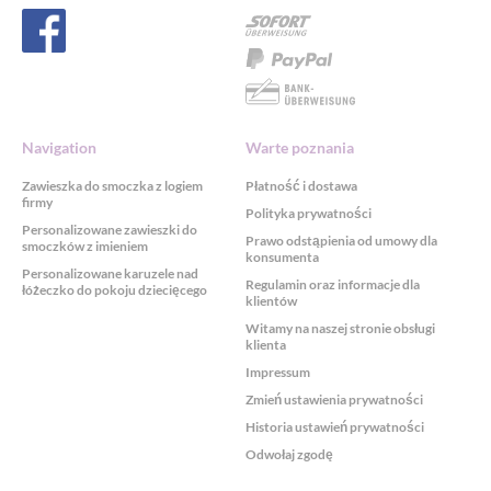
Navigation
Warte poznania
Zawieszka do smoczka z logiem
Płatność i dostawa
firmy
Polityka prywatności
Personalizowane zawieszki do
Prawo odstąpienia od umowy dla
smoczków z imieniem
konsumenta
Personalizowane karuzele nad
Regulamin oraz informacje dla
łóżeczko do pokoju dziecięcego
klientów
Witamy na naszej stronie obsługi
klienta
Impressum
Zmień ustawienia prywatności
Historia ustawień prywatności
Odwołaj zgodę